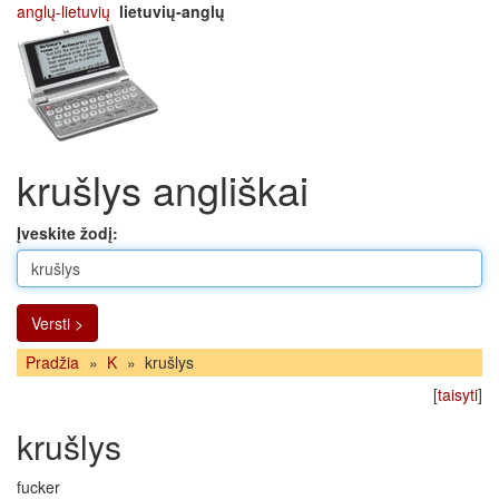
anglų-lietuvių
lietuvių-anglų
krušlys angliškai
Įveskite žodį:
Versti >
Pradžia
»
K
»
krušlys
[
taisyti
]
krušlys
fucker