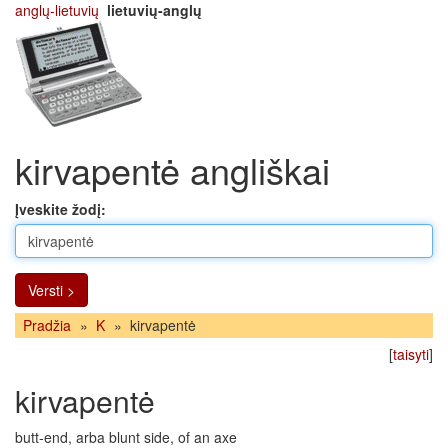
anglų-lietuvių
lietuvių-anglų
kirvapentė angliškai
Įveskite žodį:
Versti >
Pradžia
»
K
»
kirvapentė
[
taisyti
]
kirvapentė
butt-end, arba blunt side, of an axe