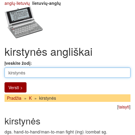
anglų-lietuvių
lietuvių-anglų
kirstynės angliškai
Įveskite žodį:
Versti >
Pradžia
»
K
»
kirstynės
[
taisyti
]
kirstynės
dgs. hand-to-hand/man-to-man fight (ing) /combat sg.