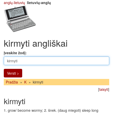
anglų-lietuvių
lietuvių-anglų
kirmyti angliškai
Įveskite žodį:
Versti >
Pradžia
»
K
»
kirmyti
[
taisyti
]
kirmyti
1. grow/ become wormy; 2. šnek. (daug miegoti) sleep long