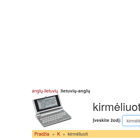
anglų-lietuvių
lietuvių-anglų
kirmėliuot
Įveskite žodį:
Pradžia
»
K
»
kirmėliuoti