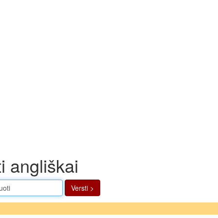
i angliškai
Versti >