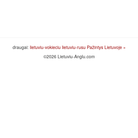
draugai:
lietuviu-vokieciu
lietuviu-rusu
Pažintys Lietuvoje
»
©2026 Lietuviu-Anglu.com