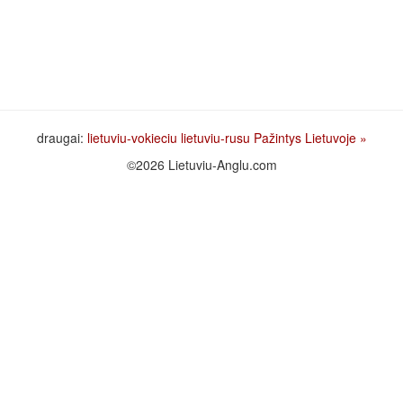
draugai:
lietuviu-vokieciu
lietuviu-rusu
Pažintys Lietuvoje
»
©2026 Lietuviu-Anglu.com