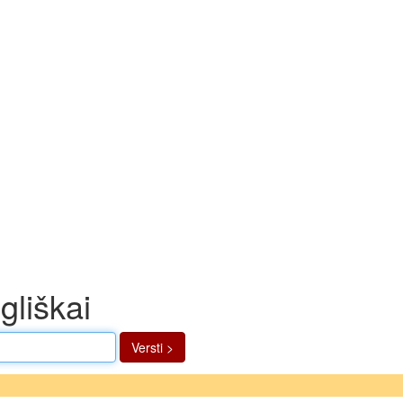
ngliškai
Versti >