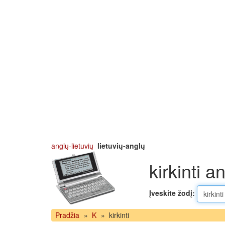
anglų-lietuvių
lietuvių-anglų
kirkinti a
Įveskite žodį:
Pradžia
»
K
»
kirkinti