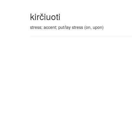
kirčiuoti
stress; accent; put/lay stress (on, upon)