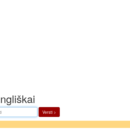
angliškai
Versti >