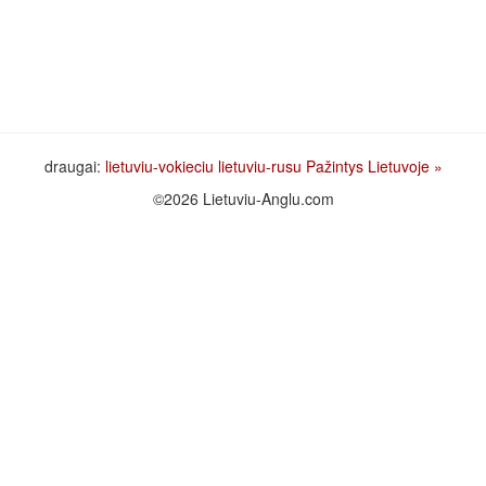
draugai:
lietuviu-vokieciu
lietuviu-rusu
Pažintys Lietuvoje
»
©2026 Lietuviu-Anglu.com