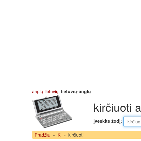
anglų-lietuvių
lietuvių-anglų
kirčiuoti 
Įveskite žodį:
Pradžia
»
K
»
kirčiuoti