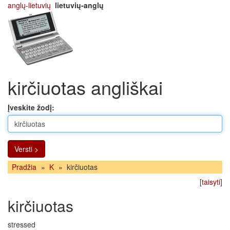
anglų-lietuvių
lietuvių-anglų
kirčiuotas angliškai
Įveskite žodį:
Versti >
Pradžia
»
K
»
kirčiuotas
[
taisyti
]
kirčiuotas
stressed