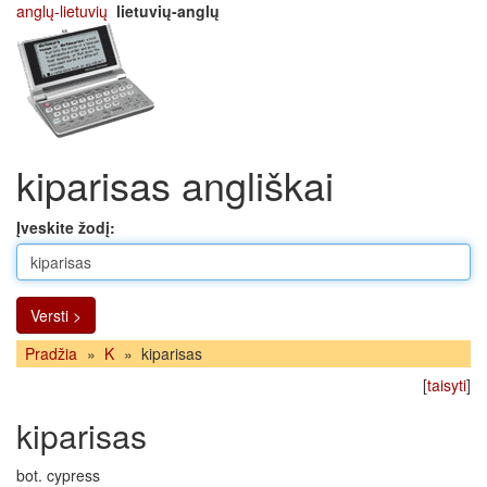
anglų-lietuvių
lietuvių-anglų
kiparisas angliškai
Įveskite žodį:
Versti >
Pradžia
»
K
»
kiparisas
[
taisyti
]
kiparisas
bot. cypress