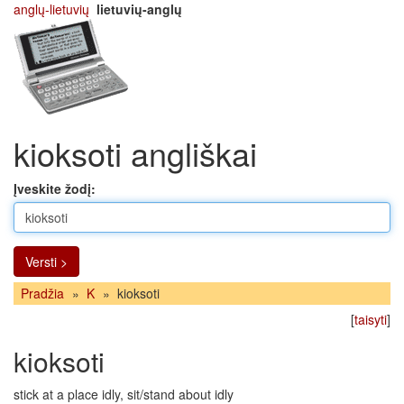
anglų-lietuvių
lietuvių-anglų
kioksoti angliškai
Įveskite žodį:
Versti >
Pradžia
»
K
»
kioksoti
[
taisyti
]
kioksoti
stick at a place idly, sit/stand about idly