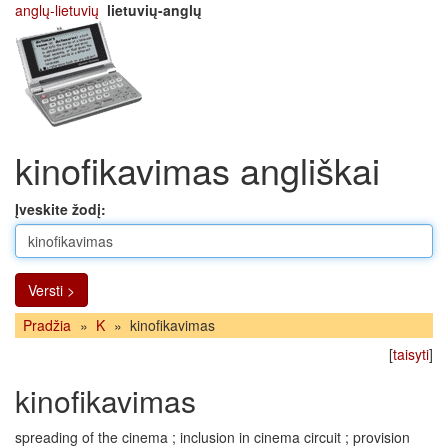
anglų-lietuvių
lietuvių-anglų
kinofikavimas angliškai
Įveskite žodį:
Versti >
Pradžia
»
K
»
kinofikavimas
[
taisyti
]
kinofikavimas
spreading of the cinema ; inclusion in cinema circuit ; provision