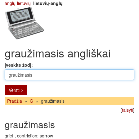
anglų-lietuvių
lietuvių-anglų
graužimasis angliškai
Įveskite žodį:
Versti >
Pradžia
»
G
»
graužimasis
[
taisyti
]
graužimasis
grief , contriction; sorrow