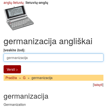
anglų-lietuvių
lietuvių-anglų
germanizacija angliškai
Įveskite žodį:
Versti >
Pradžia
»
G
»
germanizacija
[
taisyti
]
germanizacija
Germanization