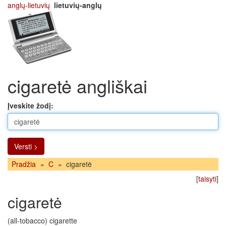
anglų-lietuvių
lietuvių-anglų
cigaretė angliškai
Įveskite žodį:
Versti >
Pradžia
»
C
»
cigaretė
[
taisyti
]
cigaretė
(all-tobacco) cigarette