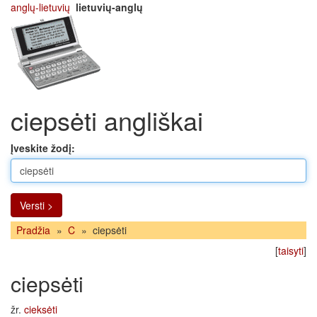
anglų-lietuvių
lietuvių-anglų
ciepsėti angliškai
Įveskite žodį:
Versti >
Pradžia
»
C
»
ciepsėti
[
taisyti
]
ciepsėti
žr.
cieksėti