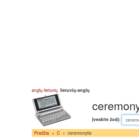
anglų-lietuvių
lietuvių-anglų
ceremonyt
Įveskite žodį:
Pradžia
»
C
»
ceremonytis