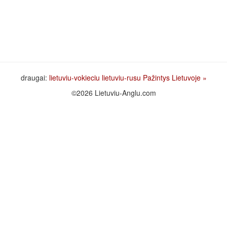
draugai:
lietuviu-vokieciu
lietuviu-rusu
Pažintys Lietuvoje
»
©2026 Lietuviu-Anglu.com