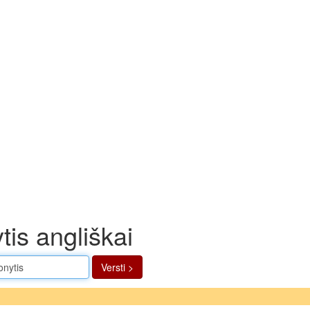
is angliškai
Versti >