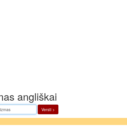
mas angliškai
Versti >