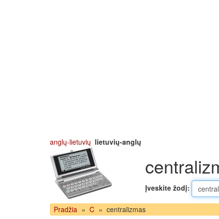
anglų-lietuvių
lietuvių-anglų
centraliz
Įveskite žodį:
Pradžia
»
C
»
centralizmas