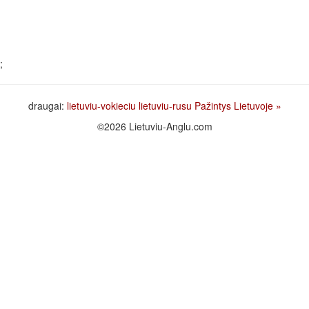
;
draugai:
lietuviu-vokieciu
lietuviu-rusu
Pažintys Lietuvoje
»
©2026 Lietuviu-Anglu.com