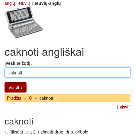
anglų-lietuvių
lietuvių-anglų
caknoti angliškai
Įveskite žodį:
Versti >
Pradžia
»
C
»
caknoti
[
taisyti
]
caknoti
1. (tiksėti) tick; 2. (lašnoti) drop, drip, dribble