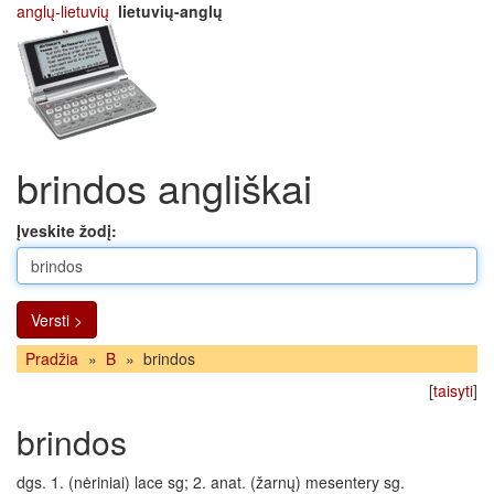
anglų-lietuvių
lietuvių-anglų
brindos angliškai
Įveskite žodį:
Versti >
Pradžia
»
B
»
brindos
[
taisyti
]
brindos
dgs. 1. (nėriniai) lace sg; 2. anat. (žarnų) mesentery sg.