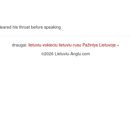
cleared his throat before speaking
draugai:
lietuviu-vokieciu
lietuviu-rusu
Pažintys Lietuvoje
»
©2026 Lietuviu-Anglu.com