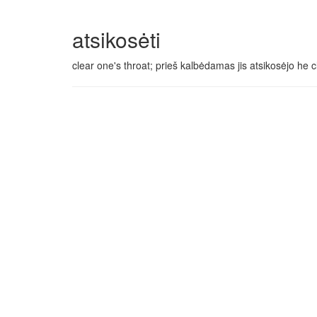
atsikosėti
clear one's throat; prieš kalbėdamas jis atsikosėjo he 