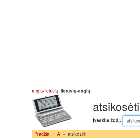
anglų-lietuvių
lietuvių-anglų
atsikosėti
Įveskite žodį:
Pradžia
»
A
»
atsikosėti