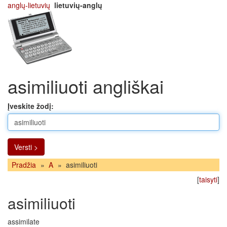
anglų-lietuvių
lietuvių-anglų
asimiliuoti angliškai
Įveskite žodį:
Versti >
Pradžia
»
A
»
asimiliuoti
[
taisyti
]
asimiliuoti
assimilate