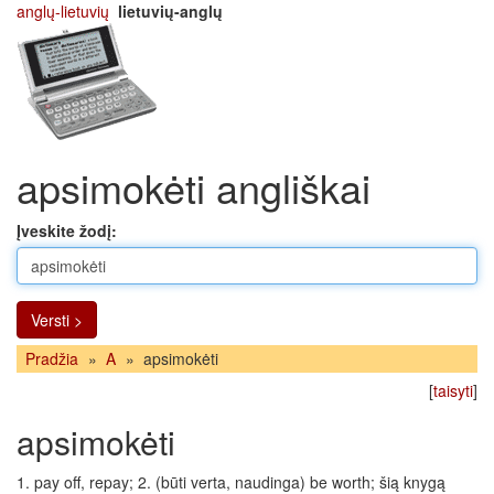
anglų-lietuvių
lietuvių-anglų
apsimokėti angliškai
Įveskite žodį:
Versti >
Pradžia
»
A
»
apsimokėti
[
taisyti
]
apsimokėti
1. pay off, repay; 2. (būti verta, naudinga) be worth; šią knygą