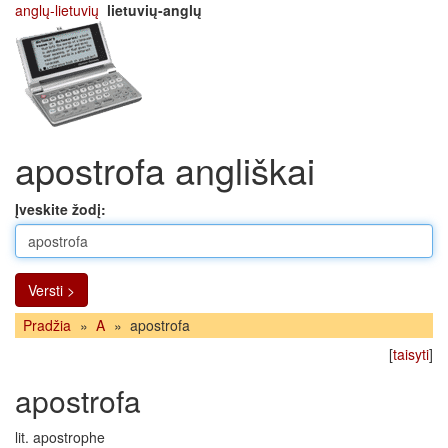
anglų-lietuvių
lietuvių-anglų
apostrofa angliškai
Įveskite žodį:
Versti >
Pradžia
»
A
»
apostrofa
[
taisyti
]
apostrofa
lit. apostrophe