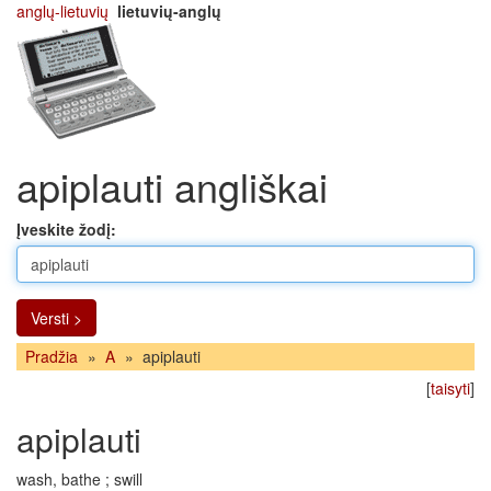
anglų-lietuvių
lietuvių-anglų
apiplauti angliškai
Įveskite žodį:
Versti >
Pradžia
»
A
»
apiplauti
[
taisyti
]
apiplauti
wash, bathe ; swill