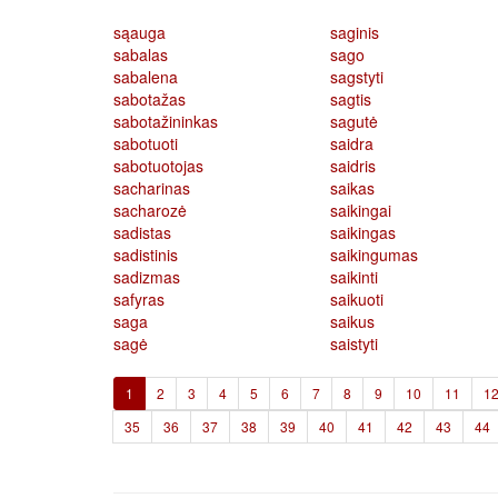
sąauga
saginis
sabalas
sago
sabalena
sagstyti
sabotažas
sagtis
sabotažininkas
sagutė
sabotuoti
saidra
sabotuotojas
saidris
sacharinas
saikas
sacharozė
saikingai
sadistas
saikingas
sadistinis
saikingumas
sadizmas
saikinti
safyras
saikuoti
saga
saikus
sagė
saistyti
(current)
1
2
3
4
5
6
7
8
9
10
11
1
35
36
37
38
39
40
41
42
43
44