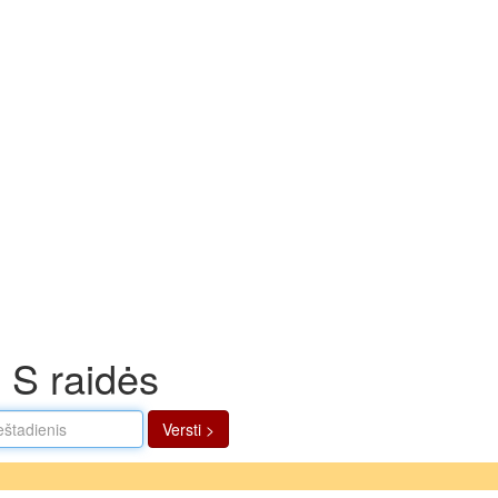
š S raidės
Versti >