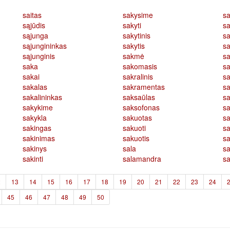
saitas
sakysime
sa
sąjūdis
sakyti
sa
sąjunga
sakytinis
s
sąjungininkas
sakytis
sa
sąjunginis
sakmė
sa
saka
sakomasis
sa
sakai
sakralinis
sa
sakalas
sakramentas
sa
sakalininkas
saksaūlas
sa
sakykime
saksofonas
sa
sakykla
sakuotas
s
sakingas
sakuoti
sa
sakinimas
sakuotis
sa
sakinys
sala
sa
sakinti
salamandra
sa
2
13
14
15
16
17
18
19
20
21
22
23
24
45
46
47
48
49
50