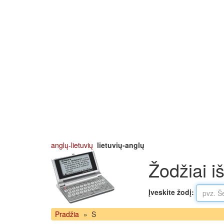
anglų-lietuvių
lietuvių-anglų
Žodžiai i
Įveskite žodį:
Pradžia
»
S