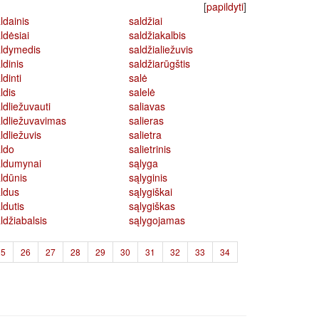
[
papildyti
]
ldainis
saldžiai
ldėsiai
saldžiakalbis
aldymedis
saldžialiežuvis
ldinis
saldžiarūgštis
ldinti
salė
ldis
salelė
ldliežuvauti
saliavas
ldliežuvavimas
salieras
ldliežuvis
salietra
ldo
salietrinis
aldumynai
sąlyga
ldūnis
sąlyginis
ldus
sąlygiškai
ldutis
sąlygiškas
ldžiabalsis
sąlygojamas
25
26
27
28
29
30
31
32
33
34