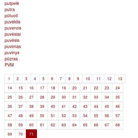
putpelė
putra
pūtuoti
puvėklis
puvenos
puvėsiai
puvėsis
puvimas
puvinys
pūzras
PVM
1
2
3
4
5
6
7
8
9
10
11
12
13
14
15
16
17
18
19
20
21
22
23
24
25
26
27
28
29
30
31
32
33
34
35
36
37
38
39
40
41
42
43
44
45
46
47
48
49
50
51
52
53
54
55
56
57
58
59
60
61
62
63
64
65
66
67
68
(current)
69
70
71