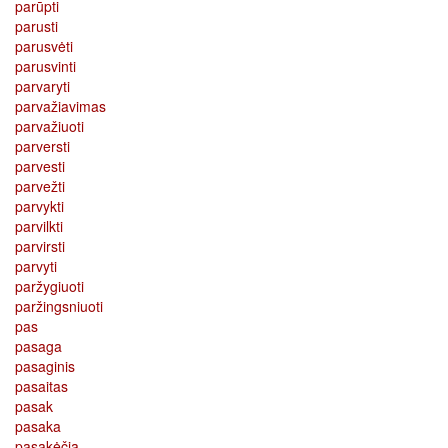
parūpti
parusti
parusvėti
parusvinti
parvaryti
parvažiavimas
parvažiuoti
parversti
parvesti
parvežti
parvykti
parvilkti
parvirsti
parvyti
paržygiuoti
paržingsniuoti
pas
pasaga
pasaginis
pasaitas
pasak
pasaka
pasakėčia