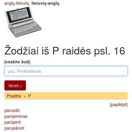
anglų-lietuvių
lietuvių-anglų
Žodžiai iš P raidės psl. 16
Įveskite žodį:
Versti >
Pradžia
»
P
[
papildyti
]
paruošti
parūpinimas
parūpinti
parupšnoti