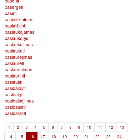
pasenti
pasergėti
pasėti
pasiaiškinimas
pasiaiškinti
pasiaukojamas
pasiaukojęs
pasiaukojimas
pasiaukoti
pasiaurėjimas
pasiaurėti
pasiaurinimas
pasiaurinti
pasiausti
pasibaidyti
pasibaigti
pasibaisėjimas
pasibaisėti
pasibalnoti
1
2
3
4
5
6
7
8
9
10
11
12
13
(current)
14
15
16
17
18
19
20
21
22
23
24