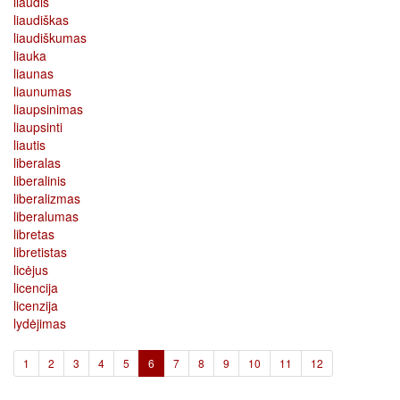
liaudis
liaudiškas
liaudiškumas
liauka
liaunas
liaunumas
liaupsinimas
liaupsinti
liautis
liberalas
liberalinis
liberalizmas
liberalumas
libretas
libretistas
licėjus
licencija
licenzija
lydėjimas
(current)
1
2
3
4
5
6
7
8
9
10
11
12