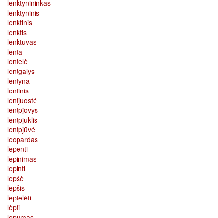
lenktynininkas
lenktyninis
lenktinis
lenktis
lenktuvas
lenta
lentelė
lentgalys
lentyna
lentinis
lentjuostė
lentpjovys
lentpjūklis
lentpjūvė
leopardas
lepenti
lepinimas
lepinti
lepšė
lepšis
leptelėti
lėpti
lepumas