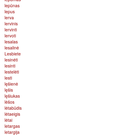
lepūnas
lepus
lerva
lervinis
lervinti
lervoti
lesalas
lesalinė
Lesbiete
lesinėti
lesinti
lestelėti
lesti
lęšienė
lęšis
lęšiukas
lėšos
lėtabūdis
lėtaeigis
lėtai
letargas
letargija