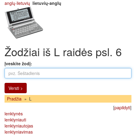
anglų-lietuvių
lietuvių-anglų
Žodžiai iš L raidės psl. 6
Įveskite žodį:
Versti >
Pradžia
»
L
[
papildyti
]
lenktynės
lenktyniauti
lenktyniautojas
lenktyniavimas