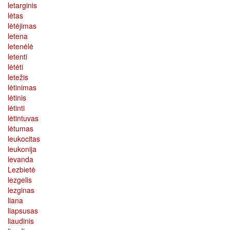
letarginis
lėtas
lėtėjimas
letena
letenėlė
letenti
lėtėti
letežis
lėtinimas
lėtinis
lėtinti
lėtintuvas
lėtumas
leukocitas
leukonija
levanda
Lezbietė
lezgelis
lezginas
liana
liapsusas
liaudinis