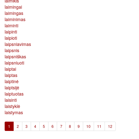
laimikis
laimingai
laimingas
laiminimas
laiminti
laipinti
laipioti
laipsniavimas
laipsnis
laipsniškas
laipsniuoti
laiptai
laiptas
laiptinė
laiptsijė
laiptuotas
laisinti
laistyklė
laistymas
(current)
1
2
3
4
5
6
7
8
9
10
11
12