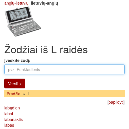
anglų-lietuvių
lietuvių-anglų
Žodžiai iš L raidės
Įveskite žodį:
Versti >
Pradžia
»
L
[
papildyti
]
labądien
labai
labanaktis
labas