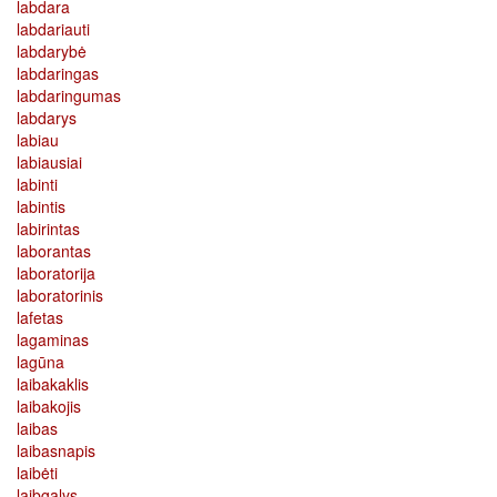
labdara
labdariauti
labdarybė
labdaringas
labdaringumas
labdarys
labiau
labiausiai
labinti
labintis
labirintas
laborantas
laboratorija
laboratorinis
lafetas
lagaminas
lagūna
laibakaklis
laibakojis
laibas
laibasnapis
laibėti
laibgalys