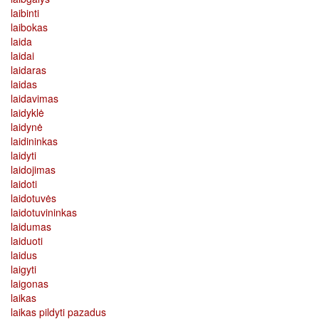
laibinti
laibokas
laida
laidai
laidaras
laidas
laidavimas
laidyklė
laidynė
laidininkas
laidyti
laidojimas
laidoti
laidotuvės
laidotuvininkas
laidumas
laiduoti
laidus
laigyti
laigonas
laikas
laikas pildyti pazadus