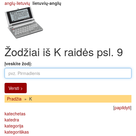
anglų-lietuvių
lietuvių-anglų
Žodžiai iš K raidės psl. 9
Įveskite žodį:
Versti >
Pradžia
»
K
[
papildyti
]
katechetas
katedra
kategorija
kategoriškas