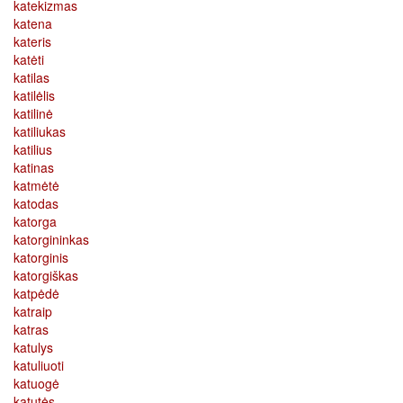
katekizmas
katena
kateris
katėti
katilas
katilėlis
katilinė
katiliukas
katilius
katinas
katmėtė
katodas
katorga
katorgininkas
katorginis
katorgiškas
katpėdė
katraip
katras
katulys
katuliuoti
katuogė
katutės