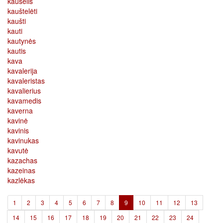
kaušelis
kauštelėti
kaušti
kauti
kautynės
kautis
kava
kavalerija
kavaleristas
kavalierius
kavamedis
kaverna
kavinė
kavinis
kavinukas
kavutė
kazachas
kazeinas
kazlėkas
(current)
1
2
3
4
5
6
7
8
9
10
11
12
13
14
15
16
17
18
19
20
21
22
23
24