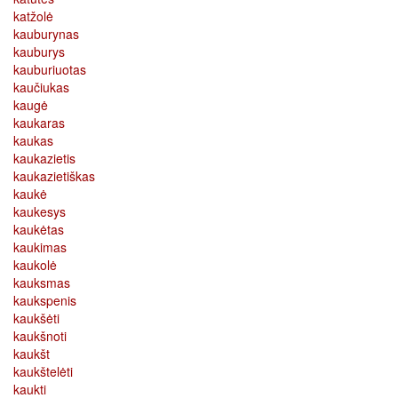
katžolė
kauburynas
kauburys
kauburiuotas
kaučiukas
kaugė
kaukaras
kaukas
kaukazietis
kaukazietiškas
kaukė
kaukesys
kaukėtas
kaukimas
kaukolė
kauksmas
kaukspenis
kaukšėti
kaukšnoti
kaukšt
kaukštelėti
kaukti