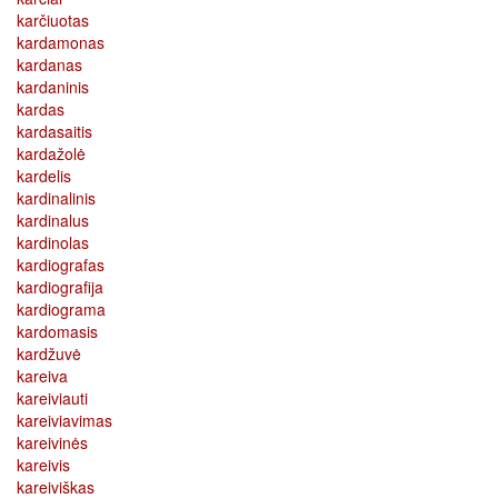
karčiuotas
kardamonas
kardanas
kardaninis
kardas
kardasaitis
kardažolė
kardelis
kardinalinis
kardinalus
kardinolas
kardiografas
kardiografija
kardiograma
kardomasis
kardžuvė
kareiva
kareiviauti
kareiviavimas
kareivinės
kareivis
kareiviškas