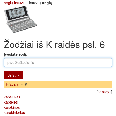
anglų-lietuvių
lietuvių-anglų
Žodžiai iš K raidės psl. 6
Įveskite žodį:
Versti >
Pradžia
»
K
[
papildyti
]
kapšiukas
kaptelėti
karabinas
karabinierius