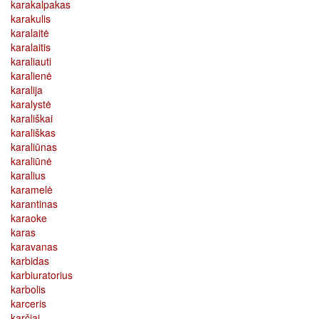
karakalpakas
karakulis
karalaitė
karalaitis
karaliauti
karalienė
karalija
karalystė
karališkai
karališkas
karaliūnas
karaliūnė
karalius
karamelė
karantinas
karaoke
karas
karavanas
karbidas
karbiuratorius
karbolis
karceris
karčiai