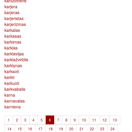
kariuomenė
karjera
karjeras
karjeristas
karjerizmas
karkalas
karkasas
karkimas
karklas
karklavijas
karklažvirblis
karklynas
karksoti
karkti
karkuoti
karkvabalis
karna
karnavalas
karniena
(current)
1
2
3
4
5
6
7
8
9
10
11
12
13
14
15
16
17
18
19
20
21
22
23
24