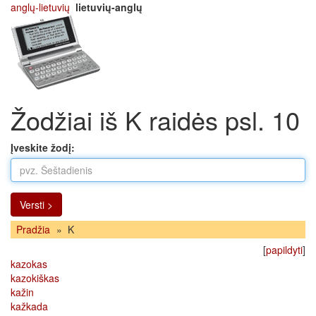
anglų-lietuvių
lietuvių-anglų
Žodžiai iš K raidės psl. 10
Įveskite žodį:
Versti >
Pradžia
»
K
[
papildyti
]
kazokas
kazokiškas
kažin
kažkada