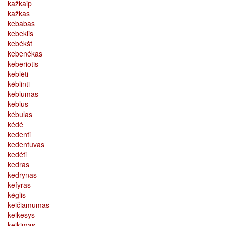
kažkaip
kažkas
kebabas
kebeklis
kebėkšt
kebenėkas
keberiotis
keblėti
kėblinti
keblumas
keblus
kėbulas
kėdė
kedenti
kedentuvas
kedėti
kedras
kedrynas
kefyras
kėglis
keičiamumas
keikesys
keikimas