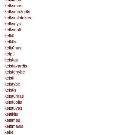
keiksmas
keiksmažodis
keiksmininkas
keiksnys
keiksnoti
keikti
keiktis
keikūnas
keipti
keistas
keistavardis
keistenybė
keisti
keistybė
keistis
keistumas
keistuolis
keistuvas
keitiklis
keitimas
keitimasis
kekė