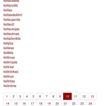
keliaraištis
keliarodis
kelias
keliasdešimt
keliaujantis
keliauti
keliautojas
keliavimas
keliaženklis
kėlyba
keliese
kėliklis
kėlimas
kėlimasis
kėliniai
kelininkas
kėlinys
kelintas
kelintinis
(current)
1
2
3
4
5
6
7
8
9
10
11
12
13
14
15
16
17
18
19
20
21
22
23
24