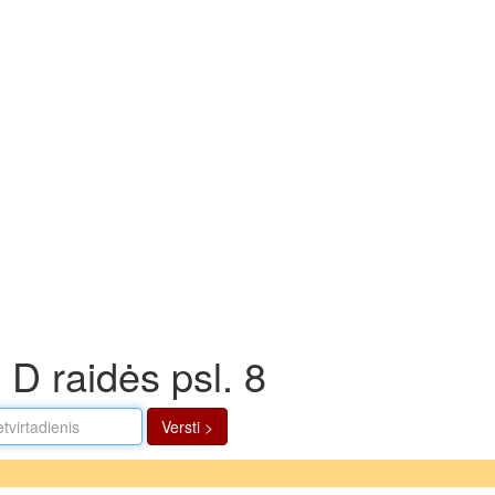
 D raidės psl. 8
Versti >