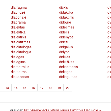
diafragma
dičkis
di
diagnozė
didaktika
di
diagonalė
didaktinis
di
diagrama
didburė
dy
dialektas
didėjimas
di
dialektika
didelis
di
dialektinis
didenybė
di
dialektizmas
didėti
d
dialektologas
didgalvis
di
dialektologija
didybė
di
dialogas
didikas
d
dialoginis
didikiškas
di
diametralus
didinamasis
di
diametras
didingas
d
diapazonas
didingumas
d
2
13
14
15
16
17
18
19
20
draugai:
lietuviu-vokieciu
lietuviu-rusu
Pažintys Lietuvoje
»