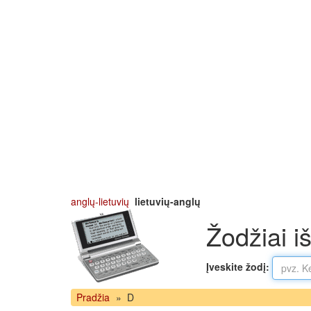
anglų-lietuvių
lietuvių-anglų
Žodžiai iš
Įveskite žodį:
Pradžia
»
D