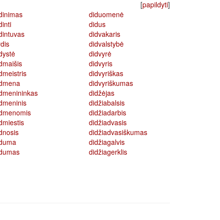
[
papildyti
]
dinimas
diduomenė
dinti
didus
dintuvas
didvakaris
dis
didvalstybė
dystė
didvyrė
dmaišis
didvyris
dmeistris
didvyriškas
idmena
didvyriškumas
dmenininkas
didžėjas
dmeninis
didžiabalsis
idmenomis
didžiadarbis
dmiestis
didžiadvasis
dnosis
didžiadvasiškumas
iduma
didžiagalvis
idumas
didžiagerklis