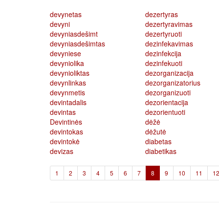
devynetas
dezertyras
devyni
dezertyravimas
devyniasdešimt
dezertyruoti
devyniasdešimtas
dezinfekavimas
devyniese
dezinfekcija
devyniolika
dezinfekuoti
devynioliktas
dezorganizacija
devynlinkas
dezorganizatorius
devynmetis
dezorganizuoti
devintadalis
dezorientacija
devintas
dezorientuoti
Devintinės
dėžė
devintokas
dėžutė
devintokė
diabetas
devizas
diabetikas
(current)
1
2
3
4
5
6
7
8
9
10
11
1