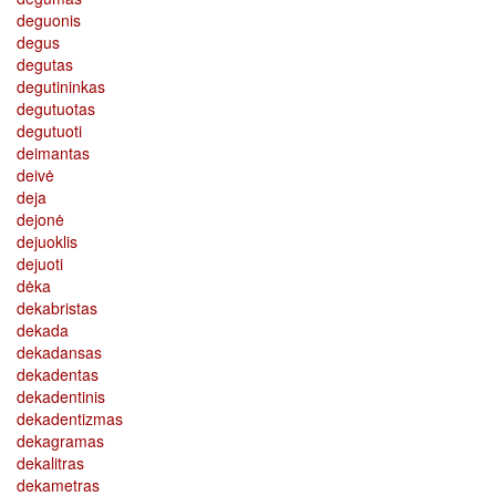
deguonis
degus
degutas
degutininkas
degutuotas
degutuoti
deimantas
deivė
deja
dejonė
dejuoklis
dejuoti
dėka
dekabristas
dekada
dekadansas
dekadentas
dekadentinis
dekadentizmas
dekagramas
dekalitras
dekametras