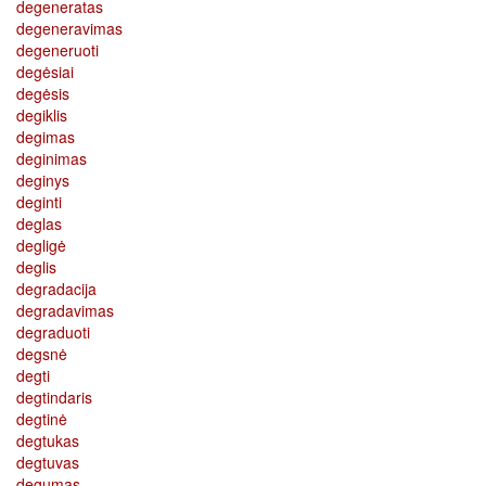
degeneratas
degeneravimas
degeneruoti
degėsiai
degėsis
degiklis
degimas
deginimas
deginys
deginti
deglas
degligė
deglis
degradacija
degradavimas
degraduoti
degsnė
degti
degtindaris
degtinė
degtukas
degtuvas
degumas