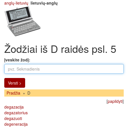
anglų-lietuvių
lietuvių-anglų
Žodžiai iš D raidės psl. 5
Įveskite žodį:
Versti >
Pradžia
»
D
[
papildyti
]
degazacija
degazatorius
degazuoti
degeneracija