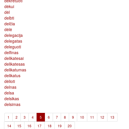
dekretuoti
dėkui
dėl
delbti
delčia
dėlė
delegacija
delegatas
deleguoti
delfinas
delikatesai
delikatesas
delikatumas
delikatus
dėlioti
delnas
delsa
delsikas
delsimas
(current)
1
2
3
4
5
6
7
8
9
10
11
12
13
14
15
16
17
18
19
20