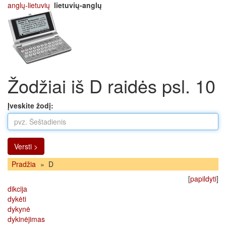
anglų-lietuvių
lietuvių-anglų
Žodžiai iš D raidės psl. 10
Įveskite žodį:
Versti >
Pradžia
»
D
[
papildyti
]
dikcija
dykėti
dykynė
dykinėjimas