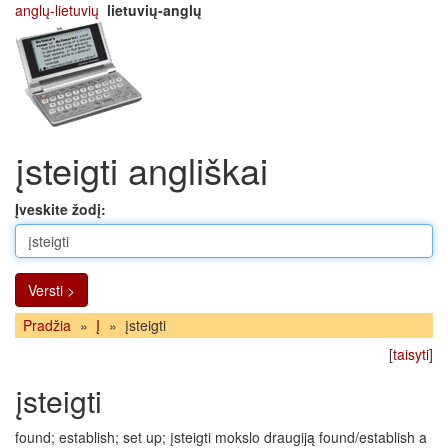
anglų-lietuvių
lietuvių-anglų
įsteigti angliškai
Įveskite žodį:
Versti >
Pradžia
»
Į
»
įsteigti
[
taisyti
]
įsteigti
found; establish; set up; įsteigti mokslo draugiją found/establish a