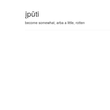
įpūti
become somewhat, arba a little, rotten