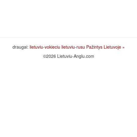
draugai:
lietuviu-vokieciu
lietuviu-rusu
Pažintys Lietuvoje
»
©2026 Lietuviu-Anglu.com