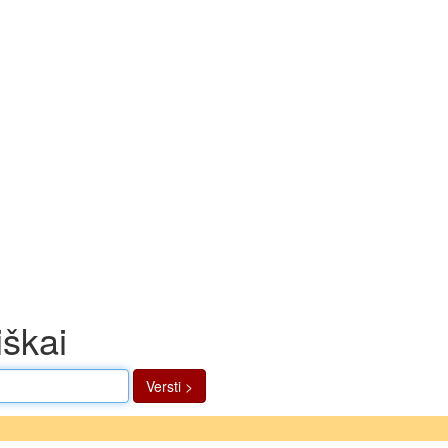
iškai
Versti >