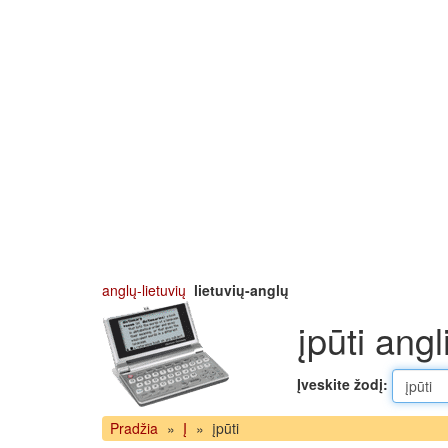
anglų-lietuvių
lietuvių-anglų
įpūti angl
Įveskite žodį:
Pradžia
»
Į
»
įpūti