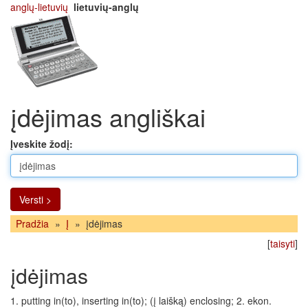
anglų-lietuvių
lietuvių-anglų
įdėjimas angliškai
Įveskite žodį:
Versti >
Pradžia
»
Į
»
įdėjimas
[
taisyti
]
įdėjimas
1. putting in(to), inserting in(to); (į laišką) enclosing; 2. ekon.